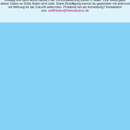
freiwillig und dient ausschließlich der Personalisierung Deiner E-Mails. Eine Weitergabe
deiner Daten an Dritte findet nicht statt. Deine Einwilligung kannst du gegenüber mir jederzeit
mit Wirkung für die Zukunft widerrufen. Probleme bei der Anmeldung? Kontaktiere
uns:
weltfrieden@helmutkaess.de